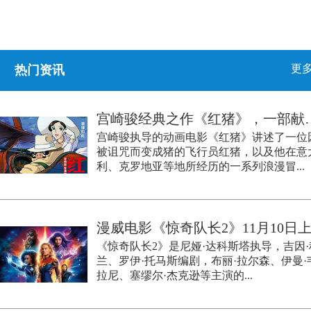
更多
热门资讯
宫崎骏经典之作《红猪
宫崎骏执导的动画电影《红猪》讲述了一位
被诅咒而变成猪的飞行员红猪，以及他在意
利、克罗地亚等地所经历的一系列浪漫冒...
漫威电影《惊奇队长2》11月10日
《惊奇队长2》是尼娅·达科斯塔执导，吉因·
兰、罗伊·托马斯编剧，布丽·拉尔森、伊曼·
拉尼、塞缪尔·杰克逊等主演的...