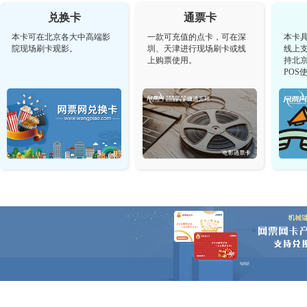
兑换卡
通票卡
本卡可在北京各大中高端影
一款可充值的点卡，可在深
本卡
院现场刷卡观影。
圳、天津进行现场刷卡或线
线上
上购票使用。
持北
POS